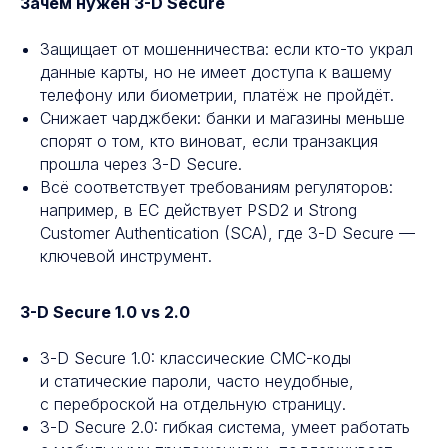
Зачем нужен 3-D Secure
Защищает от мошенничества: если кто-то украл
данные карты, но не имеет доступа к вашему
телефону или биометрии, платёж не пройдёт.
Снижает чарджбеки: банки и магазины меньше
спорят о том, кто виноват, если транзакция
прошла через 3-D Secure.
Всё соответствует требованиям регуляторов:
например, в ЕС действует PSD2 и Strong
Customer Authentication (SCA), где 3-D Secure —
ключевой инструмент.
Отправляйте деньги
вместе с БЭСТ
3-D Secure 1.0 vs 2.0
10 000+ пунктов выдачи
наличных по всему миру
3-D Secure 1.0: классические СМС-коды
и статические пароли, часто неудобные,
с переброской на отдельную страницу.
Отправить перевод
3-D Secure 2.0: гибкая система, умеет работать