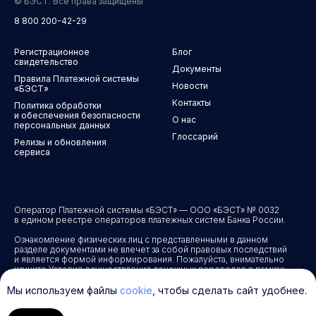
© БЭСТ. Все права защищены
8 800 200-42-29
Регистрационное
Блог
свидетельство
Документы
Правила Платежной системы
Новости
«БЭСТ»
Контакты
Политика обработки
и обеспечения безопасности
О нас
персональных данных
Глоссарий
Релизы и обновления
сервиса
Оператор Платежной системы «БЭСТ» — ООО «БЭСТ» № 0032
в едином реестре операторов платежных систем Банка России.
Ознакомление физических лиц с представленными в данном
разделе документами не влечет за собой правовых последствий
и является формой информирования. Пожалуйста, внимательно
изучите Условия осуществления денежных переводов в рамках
Платежной системы «БЭСТ». Предоставление услуги
подразумевает Ваше полное согласие со всеми условиями
Мы используем файлы
cookie
, чтобы сделать сайт удобнее.
документа.