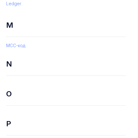
Ledger
M
MCC-код
N
O
P