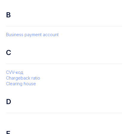
B
Business payment account
C
CVV-код
Chargeback ratio
Clearing house
D
E