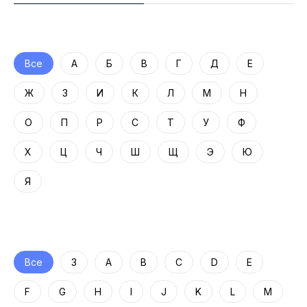
Все
А
Б
В
Г
Д
Е
Ж
З
И
К
Л
М
Н
О
П
Р
С
Т
У
Ф
Х
Ц
Ч
Ш
Щ
Э
Ю
Я
Все
3
A
B
C
D
E
F
G
H
I
J
K
L
M