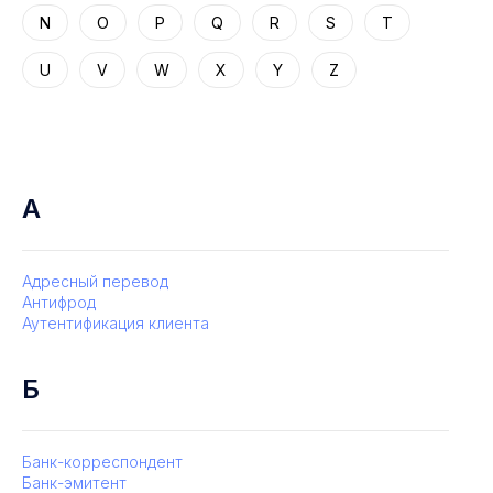
N
O
P
Q
R
S
T
U
V
W
X
Y
Z
А
Адресный перевод
Антифрод
Аутентификация клиента
Б
Банк-корреспондент
Банк-эмитент