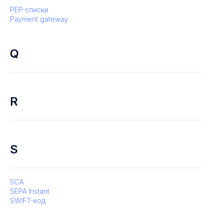
PEP-списки
Payment gateway
Q
R
S
SCA
SEPA Instant
SWIFT-код