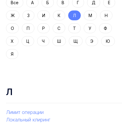
Все
А
Б
В
Г
Д
Е
Ж
З
И
К
Л
М
Н
О
П
Р
С
Т
У
Ф
Х
Ц
Ч
Ш
Щ
Э
Ю
Я
Л
Лимит операции
Локальный клиринг