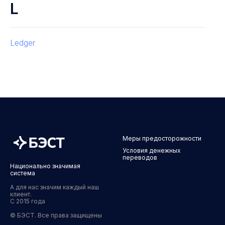
L
Ledger
Меры предосторожности
Условия денежных
переводов
Национально значимая
система
А для нас значим каждый наш
клиент.
С 2015 года
© БЭСТ. Все права защищены