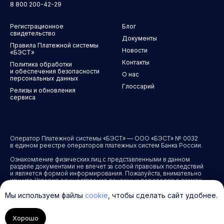
8 800 200-42-29
Регистрационное
Блог
свидетельство
Документы
Правила Платежной системы
Новости
«БЭСТ»
Контакты
Политика обработки
и обеспечения безопасности
О нас
персональных данных
Глоссарий
Релизы и обновления
сервиса
Оператор Платежной системы «БЭСТ» — ООО «БЭСТ» № 0032
в едином реестре операторов платежных систем Банка России.
Ознакомление физических лиц с представленными в данном
разделе документами не влечет за собой правовых последствий
и является формой информирования. Пожалуйста, внимательно
изучите Условия осуществления денежных переводов в рамках
Платежной системы «БЭСТ». Предоставление услуги
подразумевает Ваше полное согласие со всеми условиями
Мы используем файлы
cookie
, чтобы сделать сайт удобнее.
документа.
Хорошо