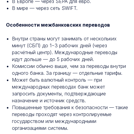
В Европе — через SEPA для евро.
В мире — через сеть SWIFT.
Особенности межбанковских переводов
Внутри страны могут занимать от нескольких
минут (СБП) до 1−3 рабочих дней (через
расчётный центр). Международные переводы
идут дольше — до 5 рабочих дней.
Комиссии обычно выше, чем за переводы внутри
одного банка. За границу — отдельные тарифы.
Может быть валютный контроль — при
Отправляйте деньги
международных переводах банк может
запросить документы, подтверждающие
вместе с БЭСТ
назначение и источник средств.
Повышенные требования к безопасности — такие
10 000+ пунктов выдачи
наличных по всему миру
переводы проходят через контролируемые
государством или международными
организациями системы.
Отправить перевод