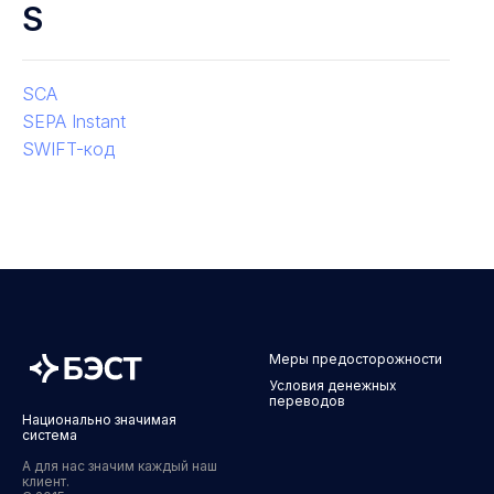
S
SCA
SEPA Instant
SWIFT-код
Меры предосторожности
Условия денежных
переводов
Национально значимая
система
А для нас значим каждый наш
клиент.