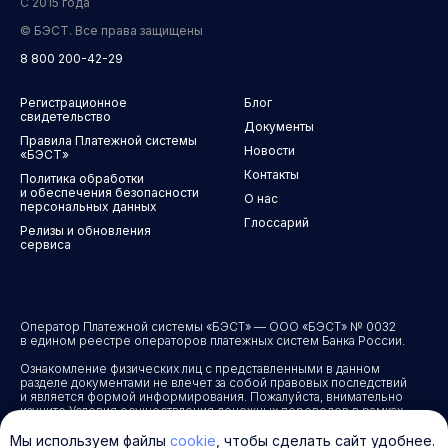
С 2015 года
© БЭСТ. Все права защищены
8 800 200-42-29
Регистрационное
Блог
свидетельство
Документы
Правила Платежной системы
Новости
«БЭСТ»
Контакты
Политика обработки
и обеспечения безопасности
О нас
персональных данных
Глоссарий
Релизы и обновления
сервиса
Оператор Платежной системы «БЭСТ» — ООО «БЭСТ» № 0032
в едином реестре операторов платежных систем Банка России.
Ознакомление физических лиц с представленными в данном
разделе документами не влечет за собой правовых последствий
и является формой информирования. Пожалуйста, внимательно
изучите Условия осуществления денежных переводов в рамках
Платежной системы «БЭСТ». Предоставление услуги
подразумевает Ваше полное согласие со всеми условиями
Мы используем файлы
cookie
, чтобы сделать сайт удобнее.