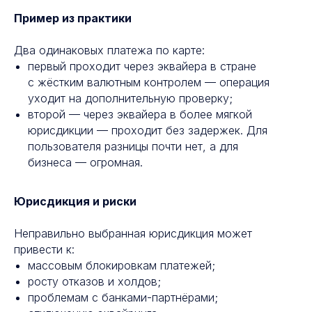
Пример из практики
Два одинаковых платежа по карте:
первый проходит через эквайера в стране
с жёстким валютным контролем — операция
уходит на дополнительную проверку;
второй — через эквайера в более мягкой
юрисдикции — проходит без задержек. Для
пользователя разницы почти нет, а для
Отправляйте деньги
бизнеса — огромная.
вместе с БЭСТ
Юрисдикция и риски
10 000+ пунктов выдачи
наличных по всему миру
Неправильно выбранная юрисдикция может
привести к:
Отправить перевод
массовым блокировкам платежей;
росту отказов и холдов;
проблемам с банками-партнёрами;